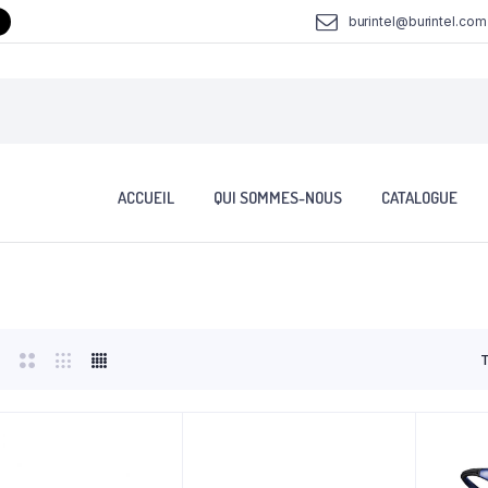
burintel@burintel.com
ACCUEIL
QUI SOMMES-NOUS
CATALOGUE
T