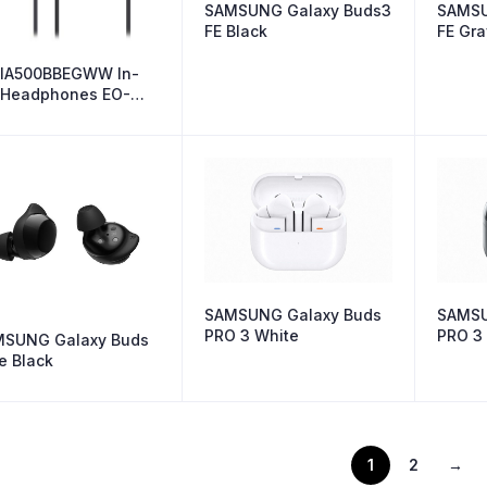
SAMSUNG Galaxy Buds3
SAMSU
FE Black
FE Gr
IA500BBEGWW In-
 Headphones EO-
00 BK
SAMSUNG Galaxy Buds
SAMSU
PRO 3 White
PRO 3 
SUNG Galaxy Buds
e Black
1
2
→