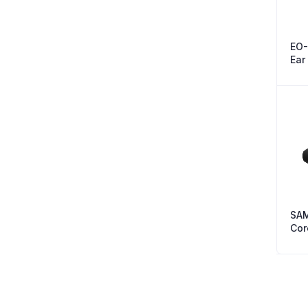
EO-
Ear
IA5
SAM
Cor