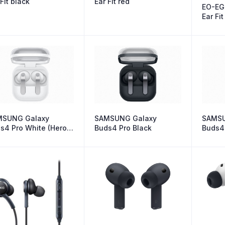
 Fit black
Ear Fit red
EO-EG
Ear Fit
MSUNG Galaxy
SAMSUNG Galaxy
SAMSU
s4 Pro White (Hero
Buds4 Pro Black
Buds4
or)
Color)