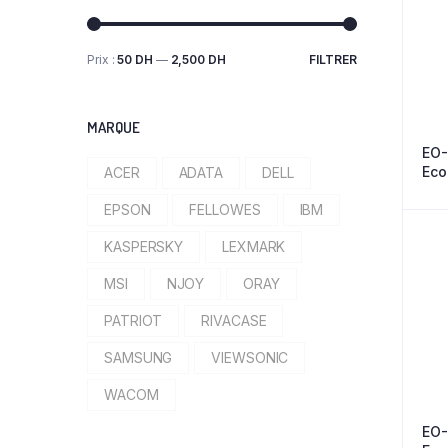
Prix :
50 DH
—
2,500 DH
FILTRER
Prix
Prix
min
max
MARQUE
EO
Eco
ACER
ADATA
DELL
Whi
EPSON
FELLOWES
IBM
KASPERSKY
LEXMARK
MSI
NJOY
ORAY
PATRIOT
RIVACASE
SAMSUNG
VIEWSONIC
WACOM
EO